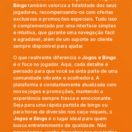
Bingo
também valoriza a fidelidade dos seus
jogadores, recompensando-os com ofertas
exclusivas e promoções especiais. Tudo isso
é complementado por uma interface simples
e intuitiva, que garante uma navegação fácil
e agradável, além de um suporte ao cliente
sempre disponível para ajudar.
O que realmente diferencia o
Jogos e Bingo
é o foco no jogador. Aqui, cada detalhe é
pensado para que você se sinta parte de uma
comunidade vibrante e acolhedora. A
plataforma é constantemente atualizada com
novos jogos e promoções, mantendo a
experiência sempre fresca e emocionante.
Seja para uma rápida partida de bingo ou
para horas de diversão nos caça-níqueis, o
Jogos e Bingo
é o lugar ideal para quem
busca entretenimento de qualidade. Não