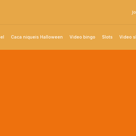
J
el
Caca niqueis Halloween
Video bingo
Slots
Video s
 ao
os
go!