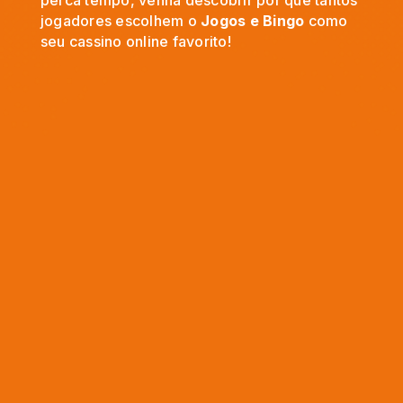
perca tempo, venha descobrir por que tantos
jogadores escolhem o
Jogos e Bingo
como
seu cassino online favorito!
Últimas promoções
Bônus de Boas-Vindas de
100% até R$1000 na VBET