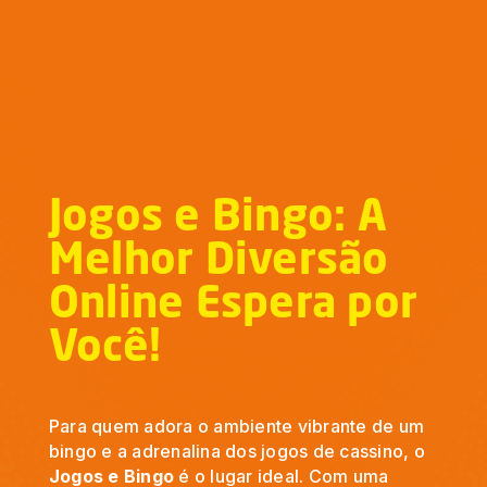
Mais jogos aqui
Jogos e Bingo: A
Melhor Diversão
Online Espera por
Você!
Para quem adora o ambiente vibrante de um
bingo e a adrenalina dos jogos de cassino, o
Jogos e Bingo
é o lugar ideal. Com uma