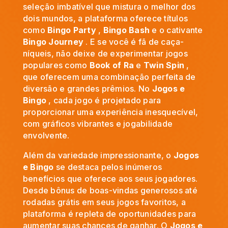
seleção imbatível que mistura o melhor dos
dois mundos, a plataforma oferece títulos
como
Bingo Party
,
Bingo Bash
e o cativante
Bingo Journey
. E se você é fã de caça-
níqueis, não deixe de experimentar jogos
populares como
Book of Ra
e
Twin Spin
,
que oferecem uma combinação perfeita de
diversão e grandes prêmios. No
Jogos e
Bingo
, cada jogo é projetado para
proporcionar uma experiência inesquecível,
com gráficos vibrantes e jogabilidade
envolvente.
Além da variedade impressionante, o
Jogos
e Bingo
se destaca pelos inúmeros
benefícios que oferece aos seus jogadores.
Desde bônus de boas-vindas generosos até
rodadas grátis em seus jogos favoritos, a
plataforma é repleta de oportunidades para
aumentar suas chances de ganhar. O
Jogos e