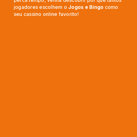
perca tempo, venha descobrir por que tantos
jogadores escolhem o
Jogos e Bingo
como
seu cassino online favorito!
Últimas promoções
Bônus de Boas-Vindas de
100% até R$1000 na VBET