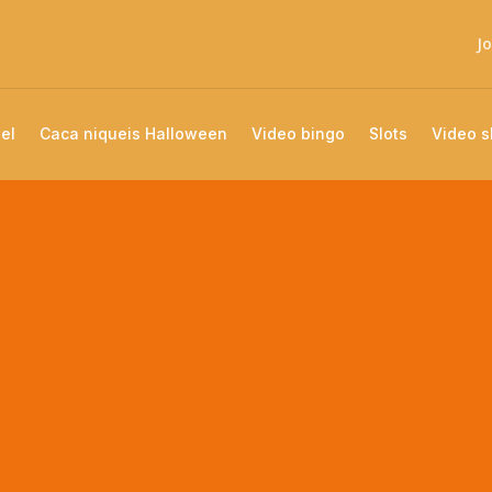
J
el
Caca niqueis Halloween
Video bingo
Slots
Video s
 ao
os
go!