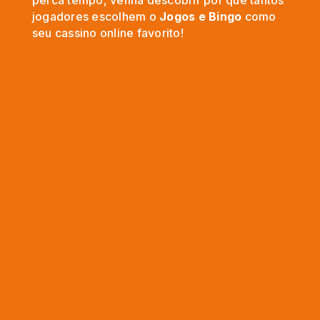
perca tempo, venha descobrir por que tantos
jogadores escolhem o
Jogos e Bingo
como
seu cassino online favorito!
Últimas promoções
Bônus de Boas-Vindas de
100% até R$1000 na VBET