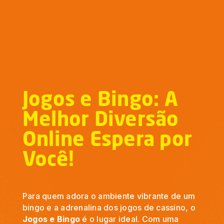
Mais jogos aqui
Jogos e Bingo: A
Melhor Diversão
Online Espera por
Você!
Para quem adora o ambiente vibrante de um
bingo e a adrenalina dos jogos de cassino, o
Jogos e Bingo
é o lugar ideal. Com uma