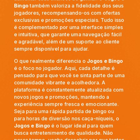
Bingo
também valoriza a fidelidade dos seus
jogadores, recompensando-os com ofertas
exclusivas e promoções especiais. Tudo isso
é complementado por uma interface simples
e intuitiva, que garante uma navegação fácil
e agradável, além de um suporte ao cliente
sempre disponível para ajudar.
O que realmente diferencia o
Jogos e Bingo
é o foco no jogador. Aqui, cada detalhe é
pensado para que você se sinta parte de uma
comunidade vibrante e acolhedora. A
plataforma é constantemente atualizada com
novos jogos e promoções, mantendo a
experiência sempre fresca e emocionante.
Seja para uma rápida partida de bingo ou
para horas de diversão nos caça-níqueis, o
Jogos e Bingo
é o lugar ideal para quem
busca entretenimento de qualidade. Não