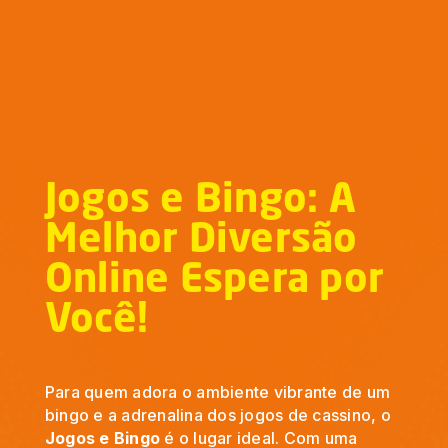
Mais jogos aqui
Jogos e Bingo: A
Melhor Diversão
Online Espera por
Você!
Para quem adora o ambiente vibrante de um
bingo e a adrenalina dos jogos de cassino, o
Jogos e Bingo
é o lugar ideal. Com uma