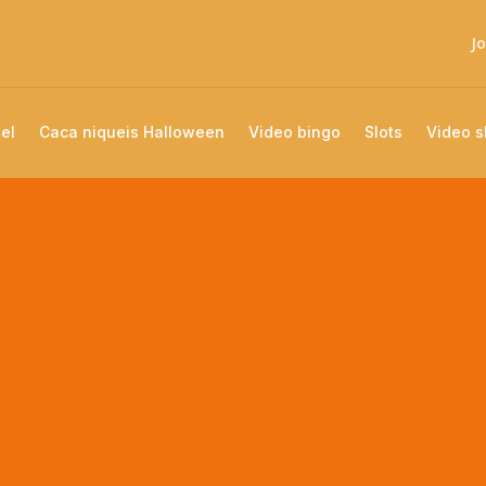
J
el
Caca niqueis Halloween
Video bingo
Slots
Video s
 ao
os
go!