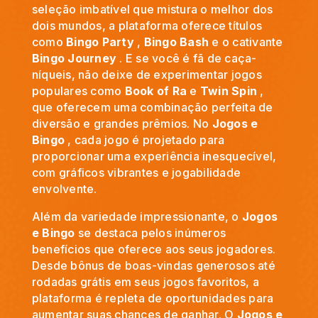
seleção imbatível que mistura o melhor dos
dois mundos, a plataforma oferece títulos
como
Bingo Party
,
Bingo Bash
e o cativante
Bingo Journey
. E se você é fã de caça-
níqueis, não deixe de experimentar jogos
populares como
Book of Ra
e
Twin Spin
,
que oferecem uma combinação perfeita de
diversão e grandes prêmios. No
Jogos e
Bingo
, cada jogo é projetado para
proporcionar uma experiência inesquecível,
com gráficos vibrantes e jogabilidade
envolvente.
Além da variedade impressionante, o
Jogos
e Bingo
se destaca pelos inúmeros
benefícios que oferece aos seus jogadores.
Desde bônus de boas-vindas generosos até
rodadas grátis em seus jogos favoritos, a
plataforma é repleta de oportunidades para
aumentar suas chances de ganhar. O
Jogos e