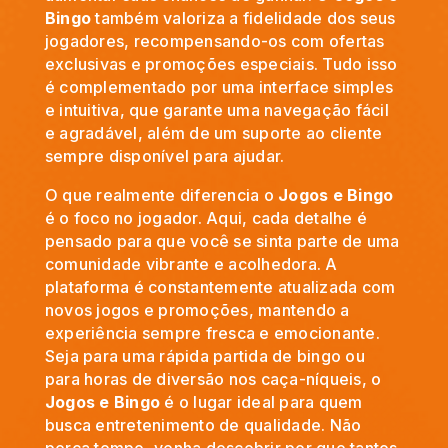
Bingo
também valoriza a fidelidade dos seus
jogadores, recompensando-os com ofertas
exclusivas e promoções especiais. Tudo isso
é complementado por uma interface simples
e intuitiva, que garante uma navegação fácil
e agradável, além de um suporte ao cliente
sempre disponível para ajudar.
O que realmente diferencia o
Jogos e Bingo
é o foco no jogador. Aqui, cada detalhe é
pensado para que você se sinta parte de uma
comunidade vibrante e acolhedora. A
plataforma é constantemente atualizada com
novos jogos e promoções, mantendo a
experiência sempre fresca e emocionante.
Seja para uma rápida partida de bingo ou
para horas de diversão nos caça-níqueis, o
Jogos e Bingo
é o lugar ideal para quem
busca entretenimento de qualidade. Não