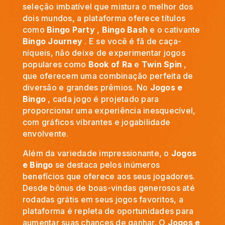
seleção imbatível que mistura o melhor dos
dois mundos, a plataforma oferece títulos
como
Bingo Party
,
Bingo Bash
e o cativante
Bingo Journey
. E se você é fã de caça-
níqueis, não deixe de experimentar jogos
populares como
Book of Ra
e
Twin Spin
,
que oferecem uma combinação perfeita de
diversão e grandes prêmios. No
Jogos e
Bingo
, cada jogo é projetado para
proporcionar uma experiência inesquecível,
com gráficos vibrantes e jogabilidade
envolvente.
Além da variedade impressionante, o
Jogos
e Bingo
se destaca pelos inúmeros
benefícios que oferece aos seus jogadores.
Desde bônus de boas-vindas generosos até
rodadas grátis em seus jogos favoritos, a
plataforma é repleta de oportunidades para
aumentar suas chances de ganhar. O
Jogos e