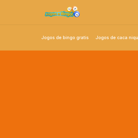
Jogos de bingo gratis
Jogos de caca niqu
Bem-vindo
universo d
jogos e bin