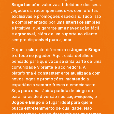
Bingo
também valoriza a fidelidade dos seus
jogadores, recompensando-os com ofertas
exclusivas e promoções especiais. Tudo isso
é complementado por uma interface simples
e intuitiva, que garante uma navegação fácil
e agradável, além de um suporte ao cliente
sempre disponível para ajudar.
O que realmente diferencia o
Jogos e Bingo
é o foco no jogador. Aqui, cada detalhe é
pensado para que você se sinta parte de uma
comunidade vibrante e acolhedora. A
plataforma é constantemente atualizada com
novos jogos e promoções, mantendo a
experiência sempre fresca e emocionante.
Seja para uma rápida partida de bingo ou
para horas de diversão nos caça-níqueis, o
Jogos e Bingo
é o lugar ideal para quem
busca entretenimento de qualidade. Não