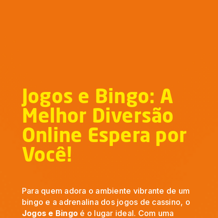
Mais jogos aqui
Jogos e Bingo: A
Melhor Diversão
Online Espera por
Você!
Para quem adora o ambiente vibrante de um
bingo e a adrenalina dos jogos de cassino, o
Jogos e Bingo
é o lugar ideal. Com uma