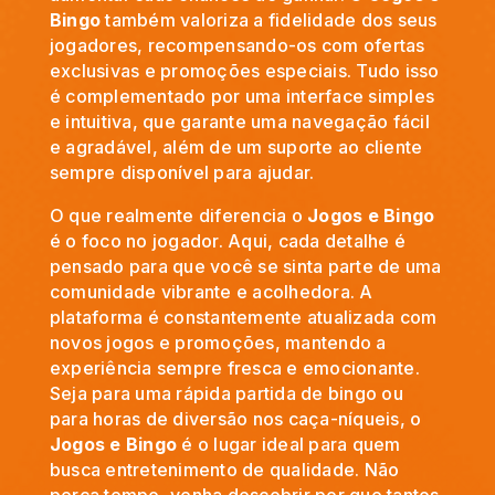
Bingo
também valoriza a fidelidade dos seus
jogadores, recompensando-os com ofertas
exclusivas e promoções especiais. Tudo isso
é complementado por uma interface simples
e intuitiva, que garante uma navegação fácil
e agradável, além de um suporte ao cliente
sempre disponível para ajudar.
O que realmente diferencia o
Jogos e Bingo
é o foco no jogador. Aqui, cada detalhe é
pensado para que você se sinta parte de uma
comunidade vibrante e acolhedora. A
plataforma é constantemente atualizada com
novos jogos e promoções, mantendo a
experiência sempre fresca e emocionante.
Seja para uma rápida partida de bingo ou
para horas de diversão nos caça-níqueis, o
Jogos e Bingo
é o lugar ideal para quem
busca entretenimento de qualidade. Não