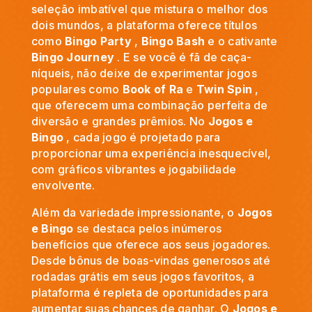
seleção imbatível que mistura o melhor dos
dois mundos, a plataforma oferece títulos
como
Bingo Party
,
Bingo Bash
e o cativante
Bingo Journey
. E se você é fã de caça-
níqueis, não deixe de experimentar jogos
populares como
Book of Ra
e
Twin Spin
,
que oferecem uma combinação perfeita de
diversão e grandes prêmios. No
Jogos e
Bingo
, cada jogo é projetado para
proporcionar uma experiência inesquecível,
com gráficos vibrantes e jogabilidade
envolvente.
Além da variedade impressionante, o
Jogos
e Bingo
se destaca pelos inúmeros
benefícios que oferece aos seus jogadores.
Desde bônus de boas-vindas generosos até
rodadas grátis em seus jogos favoritos, a
plataforma é repleta de oportunidades para
aumentar suas chances de ganhar. O
Jogos e