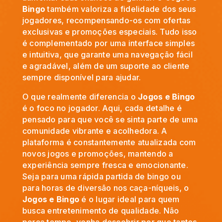
Bingo
também valoriza a fidelidade dos seus
jogadores, recompensando-os com ofertas
exclusivas e promoções especiais. Tudo isso
é complementado por uma interface simples
e intuitiva, que garante uma navegação fácil
e agradável, além de um suporte ao cliente
sempre disponível para ajudar.
O que realmente diferencia o
Jogos e Bingo
é o foco no jogador. Aqui, cada detalhe é
pensado para que você se sinta parte de uma
comunidade vibrante e acolhedora. A
plataforma é constantemente atualizada com
novos jogos e promoções, mantendo a
experiência sempre fresca e emocionante.
Seja para uma rápida partida de bingo ou
para horas de diversão nos caça-níqueis, o
Jogos e Bingo
é o lugar ideal para quem
busca entretenimento de qualidade. Não