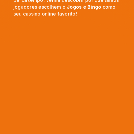
perca tempo, venha descobrir por que tantos
jogadores escolhem o
Jogos e Bingo
como
seu cassino online favorito!
Últimas promoções
Bônus de Boas-Vindas de
100% até R$1000 na VBET