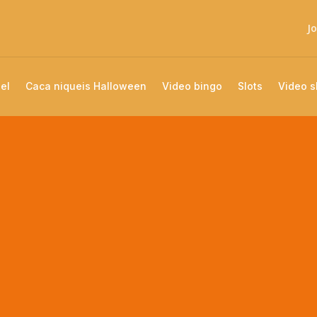
J
el
Caca niqueis Halloween
Video bingo
Slots
Video s
 ao
os
go!