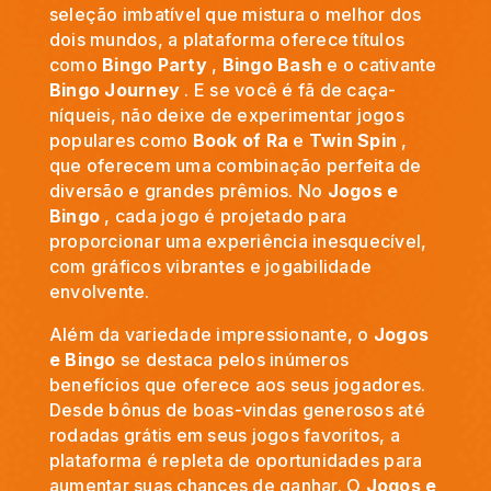
seleção imbatível que mistura o melhor dos
dois mundos, a plataforma oferece títulos
como
Bingo Party
,
Bingo Bash
e o cativante
Bingo Journey
. E se você é fã de caça-
níqueis, não deixe de experimentar jogos
populares como
Book of Ra
e
Twin Spin
,
que oferecem uma combinação perfeita de
diversão e grandes prêmios. No
Jogos e
Bingo
, cada jogo é projetado para
proporcionar uma experiência inesquecível,
com gráficos vibrantes e jogabilidade
envolvente.
Além da variedade impressionante, o
Jogos
e Bingo
se destaca pelos inúmeros
benefícios que oferece aos seus jogadores.
Desde bônus de boas-vindas generosos até
rodadas grátis em seus jogos favoritos, a
plataforma é repleta de oportunidades para
aumentar suas chances de ganhar. O
Jogos e