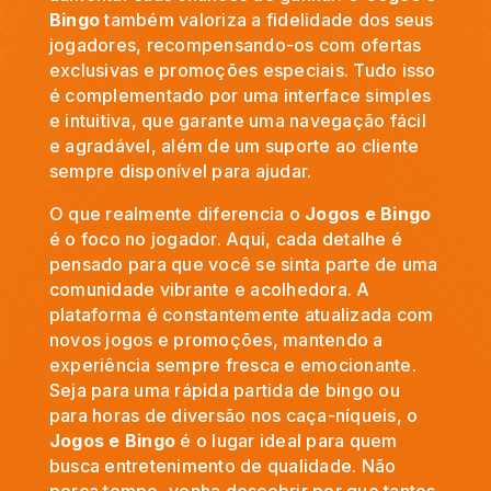
Bingo
também valoriza a fidelidade dos seus
jogadores, recompensando-os com ofertas
exclusivas e promoções especiais. Tudo isso
é complementado por uma interface simples
e intuitiva, que garante uma navegação fácil
e agradável, além de um suporte ao cliente
sempre disponível para ajudar.
O que realmente diferencia o
Jogos e Bingo
é o foco no jogador. Aqui, cada detalhe é
pensado para que você se sinta parte de uma
comunidade vibrante e acolhedora. A
plataforma é constantemente atualizada com
novos jogos e promoções, mantendo a
experiência sempre fresca e emocionante.
Seja para uma rápida partida de bingo ou
para horas de diversão nos caça-níqueis, o
Jogos e Bingo
é o lugar ideal para quem
busca entretenimento de qualidade. Não