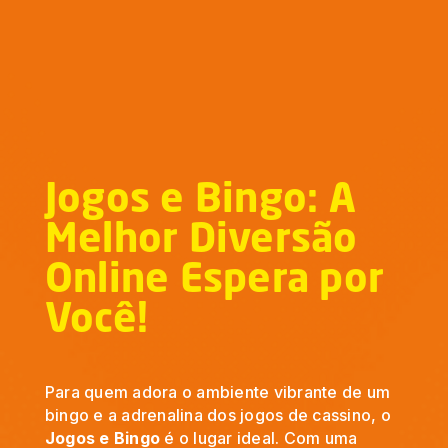
Mais jogos aqui
Jogos e Bingo: A
Melhor Diversão
Online Espera por
Você!
Para quem adora o ambiente vibrante de um
bingo e a adrenalina dos jogos de cassino, o
Jogos e Bingo
é o lugar ideal. Com uma