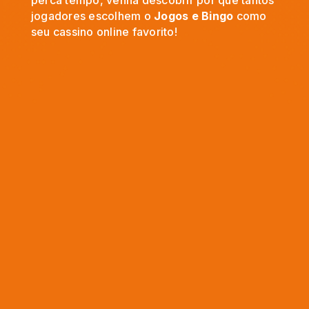
perca tempo, venha descobrir por que tantos
jogadores escolhem o
Jogos e Bingo
como
seu cassino online favorito!
Últimas promoções
Bônus de Boas-Vindas de
100% até R$1000 na VBET