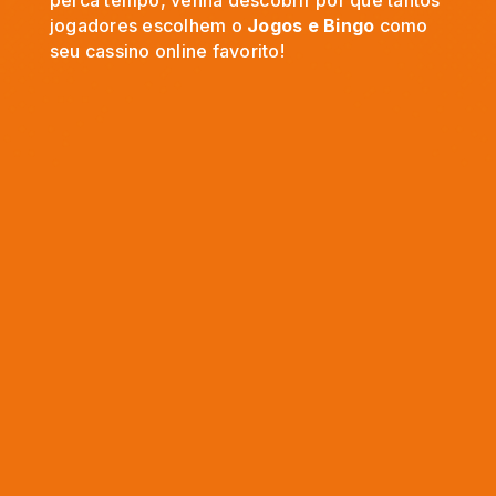
perca tempo, venha descobrir por que tantos
jogadores escolhem o
Jogos e Bingo
como
seu cassino online favorito!
Últimas promoções
Bônus de Boas-Vindas de
100% até R$1000 na VBET