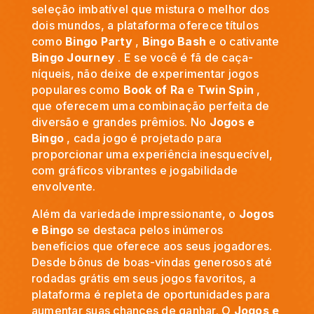
seleção imbatível que mistura o melhor dos
dois mundos, a plataforma oferece títulos
como
Bingo Party
,
Bingo Bash
e o cativante
Bingo Journey
. E se você é fã de caça-
níqueis, não deixe de experimentar jogos
populares como
Book of Ra
e
Twin Spin
,
que oferecem uma combinação perfeita de
diversão e grandes prêmios. No
Jogos e
Bingo
, cada jogo é projetado para
proporcionar uma experiência inesquecível,
com gráficos vibrantes e jogabilidade
envolvente.
Além da variedade impressionante, o
Jogos
e Bingo
se destaca pelos inúmeros
benefícios que oferece aos seus jogadores.
Desde bônus de boas-vindas generosos até
rodadas grátis em seus jogos favoritos, a
plataforma é repleta de oportunidades para
aumentar suas chances de ganhar. O
Jogos e