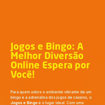
Mais jogos aqui
Jogos e Bingo: A
Melhor Diversão
Online Espera por
Você!
Para quem adora o ambiente vibrante de um
bingo e a adrenalina dos jogos de cassino, o
Jogos e Bingo
é o lugar ideal. Com uma