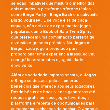
seleção imbatível que mistura o melhor dos
dois mundos, a plataforma oferece títulos
como
Bingo Party
,
Bingo Bash
e o cativante
Bingo Journey
. E se você é fã de caça-
níqueis, não deixe de experimentar jogos
populares como
Book of Ra
e
Twin Spin
,
que oferecem uma combinação perfeita de
diversão e grandes prêmios. No
Jogos e
Bingo
, cada jogo é projetado para
proporcionar uma experiência inesquecível,
com gráficos vibrantes e jogabilidade
envolvente.
Além da variedade impressionante, o
Jogos
e Bingo
se destaca pelos inúmeros
benefícios que oferece aos seus jogadores.
Desde bônus de boas-vindas generosos até
rodadas grátis em seus jogos favoritos, a
plataforma é repleta de oportunidades para
aumentar suas chances de ganhar. O
Jogos e