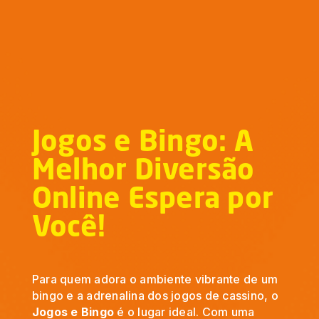
Mais jogos aqui
Jogos e Bingo: A
Melhor Diversão
Online Espera por
Você!
Para quem adora o ambiente vibrante de um
bingo e a adrenalina dos jogos de cassino, o
Jogos e Bingo
é o lugar ideal. Com uma