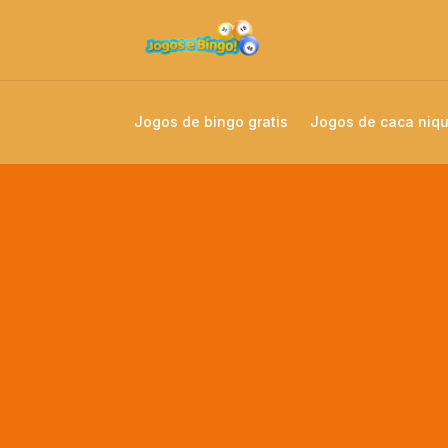
Jogos de bingo gratis
Jogos de caca niqu
Bem-vindo
universo d
jogos e bin