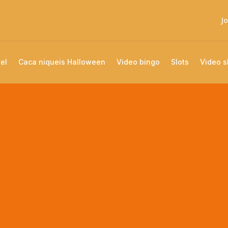
J
el
Caca niqueis Halloween
Video bingo
Slots
Video s
 ao
os
go!