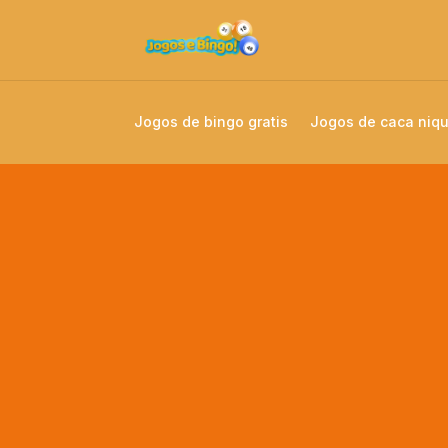
Jogos de bingo gratis
Jogos de caca niqu
Bem-vindo
universo d
jogos e bin