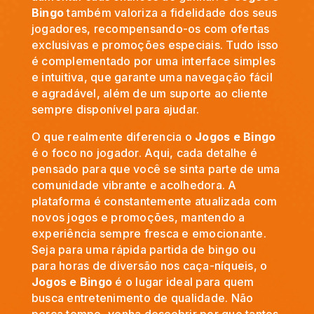
Bingo
também valoriza a fidelidade dos seus
jogadores, recompensando-os com ofertas
exclusivas e promoções especiais. Tudo isso
é complementado por uma interface simples
e intuitiva, que garante uma navegação fácil
e agradável, além de um suporte ao cliente
sempre disponível para ajudar.
O que realmente diferencia o
Jogos e Bingo
é o foco no jogador. Aqui, cada detalhe é
pensado para que você se sinta parte de uma
comunidade vibrante e acolhedora. A
plataforma é constantemente atualizada com
novos jogos e promoções, mantendo a
experiência sempre fresca e emocionante.
Seja para uma rápida partida de bingo ou
para horas de diversão nos caça-níqueis, o
Jogos e Bingo
é o lugar ideal para quem
busca entretenimento de qualidade. Não