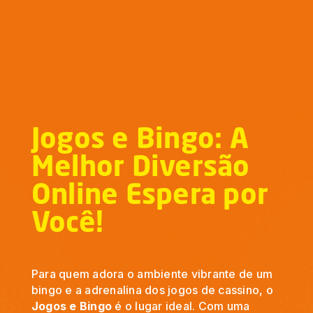
Mais jogos aqui
Jogos e Bingo: A
Melhor Diversão
Online Espera por
Você!
Para quem adora o ambiente vibrante de um
bingo e a adrenalina dos jogos de cassino, o
Jogos e Bingo
é o lugar ideal. Com uma