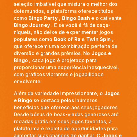
seleção imbatível que mistura o melhor dos
dois mundos, a plataforma oferece títulos
como
Bingo Party
,
Bingo Bash
e o cativante
Bingo Journey
. E se você é fã de caça-
níqueis, não deixe de experimentar jogos
populares como
Book of Ra
e
Twin Spin
,
que oferecem uma combinação perfeita de
diversão e grandes prêmios. No
Jogos e
Bingo
, cada jogo é projetado para
proporcionar uma experiência inesquecível,
com gráficos vibrantes e jogabilidade
envolvente.
Além da variedade impressionante, o
Jogos
e Bingo
se destaca pelos inúmeros
benefícios que oferece aos seus jogadores.
Desde bônus de boas-vindas generosos até
rodadas grátis em seus jogos favoritos, a
plataforma é repleta de oportunidades para
aumentar suas chances de ganhar. O
Jogos e