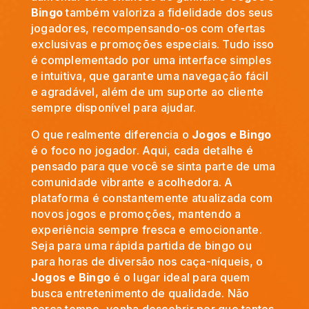
Bingo
também valoriza a fidelidade dos seus
jogadores, recompensando-os com ofertas
exclusivas e promoções especiais. Tudo isso
é complementado por uma interface simples
e intuitiva, que garante uma navegação fácil
e agradável, além de um suporte ao cliente
sempre disponível para ajudar.
O que realmente diferencia o
Jogos e Bingo
é o foco no jogador. Aqui, cada detalhe é
pensado para que você se sinta parte de uma
comunidade vibrante e acolhedora. A
plataforma é constantemente atualizada com
novos jogos e promoções, mantendo a
experiência sempre fresca e emocionante.
Seja para uma rápida partida de bingo ou
para horas de diversão nos caça-níqueis, o
Jogos e Bingo
é o lugar ideal para quem
busca entretenimento de qualidade. Não