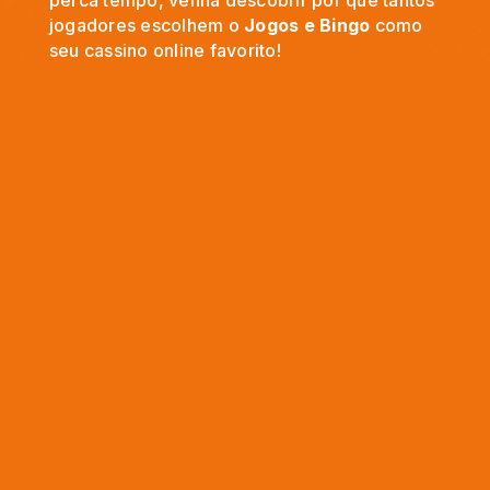
perca tempo, venha descobrir por que tantos
jogadores escolhem o
Jogos e Bingo
como
seu cassino online favorito!
Últimas promoções
Bônus de Boas-Vindas de
100% até R$1000 na VBET