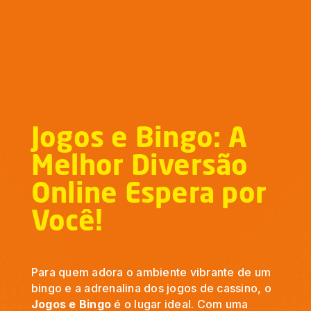
Mais jogos aqui
Jogos e Bingo: A
Melhor Diversão
Online Espera por
Você!
Para quem adora o ambiente vibrante de um
bingo e a adrenalina dos jogos de cassino, o
Jogos e Bingo
é o lugar ideal. Com uma