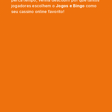
perca tempo, venha descobrir por que tantos
jogadores escolhem o
Jogos e Bingo
como
seu cassino online favorito!
Últimas promoções
Bônus de Boas-Vindas de
100% até R$1000 na VBET