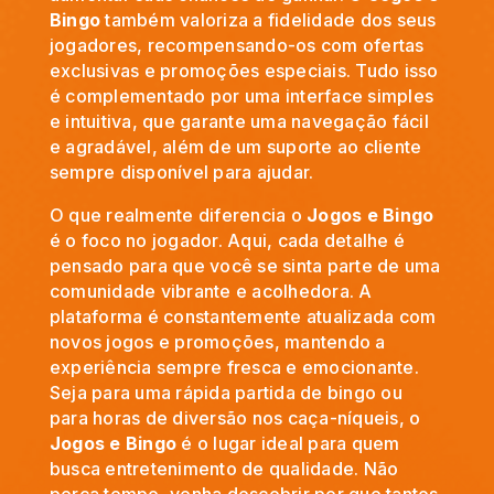
Bingo
também valoriza a fidelidade dos seus
jogadores, recompensando-os com ofertas
exclusivas e promoções especiais. Tudo isso
é complementado por uma interface simples
e intuitiva, que garante uma navegação fácil
e agradável, além de um suporte ao cliente
sempre disponível para ajudar.
O que realmente diferencia o
Jogos e Bingo
é o foco no jogador. Aqui, cada detalhe é
pensado para que você se sinta parte de uma
comunidade vibrante e acolhedora. A
plataforma é constantemente atualizada com
novos jogos e promoções, mantendo a
experiência sempre fresca e emocionante.
Seja para uma rápida partida de bingo ou
para horas de diversão nos caça-níqueis, o
Jogos e Bingo
é o lugar ideal para quem
busca entretenimento de qualidade. Não