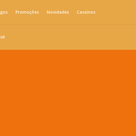
ogos
Promoções
Novidades
Cassinos
lot