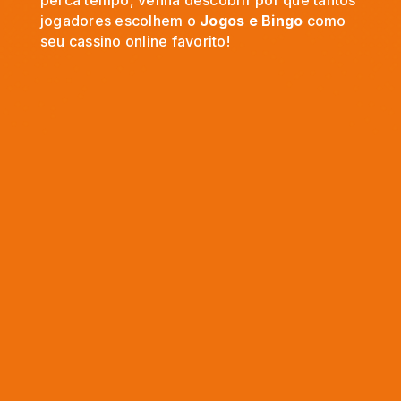
perca tempo, venha descobrir por que tantos
jogadores escolhem o
Jogos e Bingo
como
seu cassino online favorito!
Últimas promoções
Bônus de Boas-Vindas de
100% até R$1000 na VBET