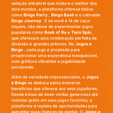
seleção imbatível que mistura o melhor dos
dois mundos, a plataforma oferece títulos
como
Bingo Party
,
Bingo Bash
e o cativante
Bingo Journey
. E se você é fã de caça-
níqueis, não deixe de experimentar jogos
populares como
Book of Ra
e
Twin Spin
,
que oferecem uma combinação perfeita de
diversão e grandes prêmios. No
Jogos e
Bingo
, cada jogo é projetado para
proporcionar uma experiência inesquecível,
com gráficos vibrantes e jogabilidade
envolvente.
Além da variedade impressionante, o
Jogos
e Bingo
se destaca pelos inúmeros
benefícios que oferece aos seus jogadores.
Desde bônus de boas-vindas generosos até
rodadas grátis em seus jogos favoritos, a
plataforma é repleta de oportunidades para
aumentar suas chances de ganhar. O
Jogos e