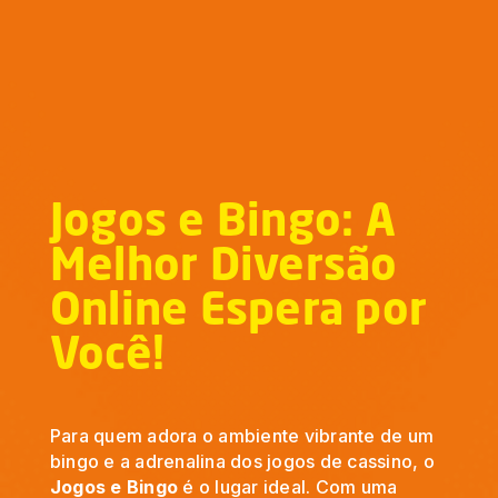
Mais jogos aqui
Jogos e Bingo: A
Melhor Diversão
Online Espera por
Você!
Para quem adora o ambiente vibrante de um
bingo e a adrenalina dos jogos de cassino, o
Jogos e Bingo
é o lugar ideal. Com uma