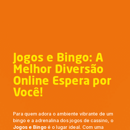
Mais jogos aqui
Jogos e Bingo: A
Melhor Diversão
Online Espera por
Você!
Para quem adora o ambiente vibrante de um
bingo e a adrenalina dos jogos de cassino, o
Jogos e Bingo
é o lugar ideal. Com uma