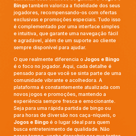
Bingo
também valoriza a fidelidade dos seus
jogadores, recompensando-os com ofertas
exclusivas e promoções especiais. Tudo isso
é complementado por uma interface simples
e intuitiva, que garante uma navegação fácil
e agradável, além de um suporte ao cliente
sempre disponível para ajudar.
O que realmente diferencia o
Jogos e Bingo
é o foco no jogador. Aqui, cada detalhe é
pensado para que você se sinta parte de uma
comunidade vibrante e acolhedora. A
plataforma é constantemente atualizada com
novos jogos e promoções, mantendo a
experiência sempre fresca e emocionante.
Seja para uma rápida partida de bingo ou
para horas de diversão nos caça-níqueis, o
Jogos e Bingo
é o lugar ideal para quem
busca entretenimento de qualidade. Não