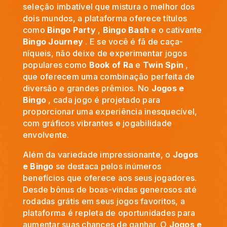
seleção imbatível que mistura o melhor dos
dois mundos, a plataforma oferece títulos
como
Bingo Party
,
Bingo Bash
e o cativante
Bingo Journey
. E se você é fã de caça-
níqueis, não deixe de experimentar jogos
populares como
Book of Ra
e
Twin Spin
,
que oferecem uma combinação perfeita de
diversão e grandes prêmios. No
Jogos e
Bingo
, cada jogo é projetado para
proporcionar uma experiência inesquecível,
com gráficos vibrantes e jogabilidade
envolvente.
Além da variedade impressionante, o
Jogos
e Bingo
se destaca pelos inúmeros
benefícios que oferece aos seus jogadores.
Desde bônus de boas-vindas generosos até
rodadas grátis em seus jogos favoritos, a
plataforma é repleta de oportunidades para
aumentar suas chances de ganhar. O
Jogos e