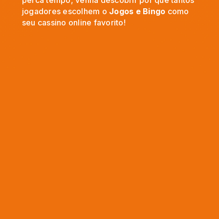
perca tempo, venha descobrir por que tantos
jogadores escolhem o
Jogos e Bingo
como
seu cassino online favorito!
Últimas promoções
Bônus de Boas-Vindas de
100% até R$1000 na VBET