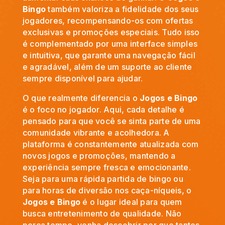
Bingo
também valoriza a fidelidade dos seus
jogadores, recompensando-os com ofertas
exclusivas e promoções especiais. Tudo isso
é complementado por uma interface simples
e intuitiva, que garante uma navegação fácil
e agradável, além de um suporte ao cliente
sempre disponível para ajudar.
O que realmente diferencia o
Jogos e Bingo
é o foco no jogador. Aqui, cada detalhe é
pensado para que você se sinta parte de uma
comunidade vibrante e acolhedora. A
plataforma é constantemente atualizada com
novos jogos e promoções, mantendo a
experiência sempre fresca e emocionante.
Seja para uma rápida partida de bingo ou
para horas de diversão nos caça-níqueis, o
Jogos e Bingo
é o lugar ideal para quem
busca entretenimento de qualidade. Não