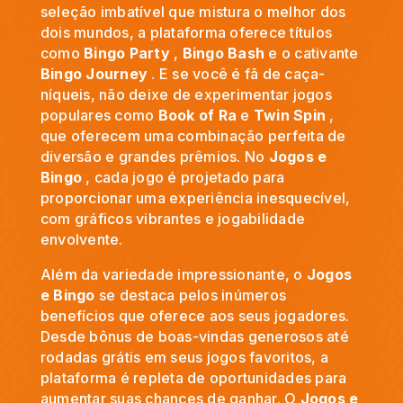
seleção imbatível que mistura o melhor dos
dois mundos, a plataforma oferece títulos
como
Bingo Party
,
Bingo Bash
e o cativante
Bingo Journey
. E se você é fã de caça-
níqueis, não deixe de experimentar jogos
populares como
Book of Ra
e
Twin Spin
,
que oferecem uma combinação perfeita de
diversão e grandes prêmios. No
Jogos e
Bingo
, cada jogo é projetado para
proporcionar uma experiência inesquecível,
com gráficos vibrantes e jogabilidade
envolvente.
Além da variedade impressionante, o
Jogos
e Bingo
se destaca pelos inúmeros
benefícios que oferece aos seus jogadores.
Desde bônus de boas-vindas generosos até
rodadas grátis em seus jogos favoritos, a
plataforma é repleta de oportunidades para
aumentar suas chances de ganhar. O
Jogos e