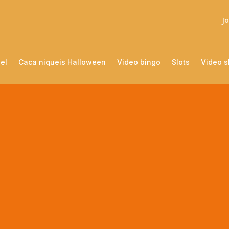
J
el
Caca niqueis Halloween
Video bingo
Slots
Video s
 ao
os
go!