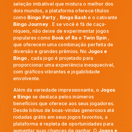
seleção imbatível que mistura o melhor dos
dois mundos, a plataforma oferece títulos
como
Bingo Party
,
Bingo Bash
e o cativante
Bingo Journey
. E se você é fã de caça-
níqueis, não deixe de experimentar jogos
populares como
Book of Ra
e
Twin Spin
,
que oferecem uma combinação perfeita de
diversão e grandes prêmios. No
Jogos e
Bingo
, cada jogo é projetado para
proporcionar uma experiência inesquecível,
com gráficos vibrantes e jogabilidade
envolvente.
Além da variedade impressionante, o
Jogos
e Bingo
se destaca pelos inúmeros
benefícios que oferece aos seus jogadores.
Desde bônus de boas-vindas generosos até
rodadas grátis em seus jogos favoritos, a
plataforma é repleta de oportunidades para
aumentar suas chances de ganhar. O
Jogos e