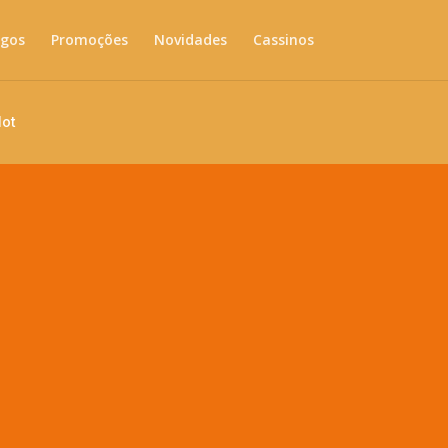
ogos
Promoções
Novidades
Cassinos
lot