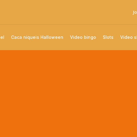
J
el
Caca niqueis Halloween
Video bingo
Slots
Video s
 ao
os
go!