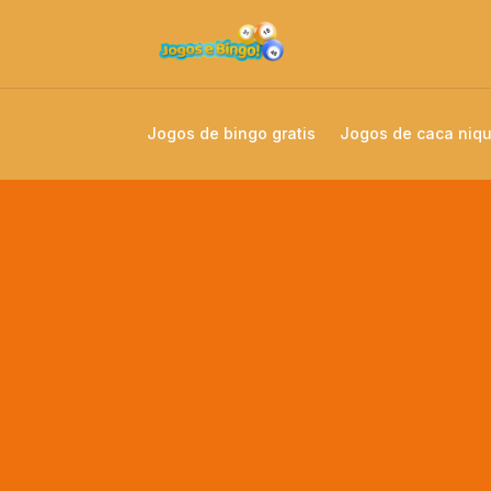
Jogos de bingo gratis
Jogos de caca niqu
Bem-vindo
universo d
jogos e bin