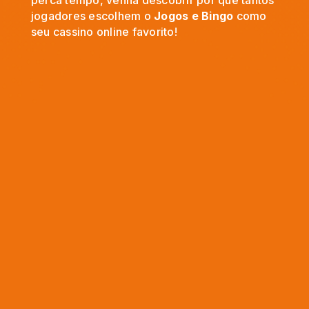
perca tempo, venha descobrir por que tantos
jogadores escolhem o
Jogos e Bingo
como
seu cassino online favorito!
Últimas promoções
Bônus de Boas-Vindas de
100% até R$1000 na VBET