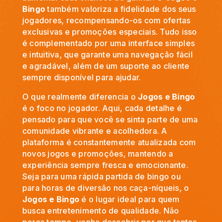
Bingo
também valoriza a fidelidade dos seus
jogadores, recompensando-os com ofertas
exclusivas e promoções especiais. Tudo isso
é complementado por uma interface simples
e intuitiva, que garante uma navegação fácil
e agradável, além de um suporte ao cliente
sempre disponível para ajudar.
O que realmente diferencia o
Jogos e Bingo
é o foco no jogador. Aqui, cada detalhe é
pensado para que você se sinta parte de uma
comunidade vibrante e acolhedora. A
plataforma é constantemente atualizada com
novos jogos e promoções, mantendo a
experiência sempre fresca e emocionante.
Seja para uma rápida partida de bingo ou
para horas de diversão nos caça-níqueis, o
Jogos e Bingo
é o lugar ideal para quem
busca entretenimento de qualidade. Não