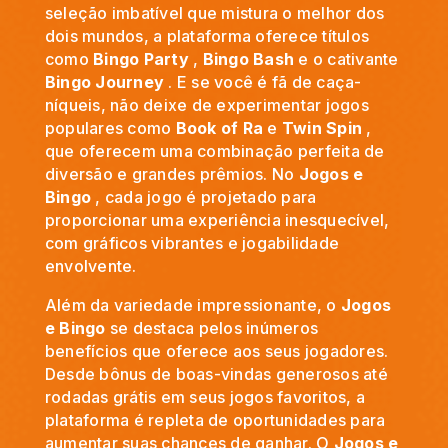
seleção imbatível que mistura o melhor dos
dois mundos, a plataforma oferece títulos
como
Bingo Party
,
Bingo Bash
e o cativante
Bingo Journey
. E se você é fã de caça-
níqueis, não deixe de experimentar jogos
populares como
Book of Ra
e
Twin Spin
,
que oferecem uma combinação perfeita de
diversão e grandes prêmios. No
Jogos e
Bingo
, cada jogo é projetado para
proporcionar uma experiência inesquecível,
com gráficos vibrantes e jogabilidade
envolvente.
Além da variedade impressionante, o
Jogos
e Bingo
se destaca pelos inúmeros
benefícios que oferece aos seus jogadores.
Desde bônus de boas-vindas generosos até
rodadas grátis em seus jogos favoritos, a
plataforma é repleta de oportunidades para
aumentar suas chances de ganhar. O
Jogos e