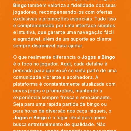
Bingo
também valoriza a fidelidade dos seus
jogadores, recompensando-os com ofertas
exclusivas e promoções especiais. Tudo isso
é complementado por uma interface simples
e intuitiva, que garante uma navegação fácil
e agradável, além de um suporte ao cliente
sempre disponível para ajudar.
O que realmente diferencia o
Jogos e Bingo
é o foco no jogador. Aqui, cada detalhe é
pensado para que você se sinta parte de uma
comunidade vibrante e acolhedora. A
plataforma é constantemente atualizada com
novos jogos e promoções, mantendo a
experiência sempre fresca e emocionante.
Seja para uma rápida partida de bingo ou
para horas de diversão nos caça-níqueis, o
Jogos e Bingo
é o lugar ideal para quem
busca entretenimento de qualidade. Não