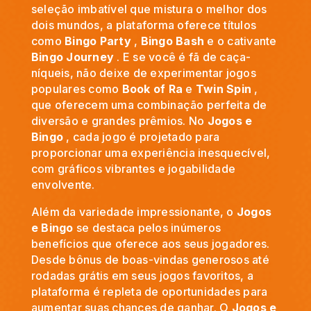
seleção imbatível que mistura o melhor dos
dois mundos, a plataforma oferece títulos
como
Bingo Party
,
Bingo Bash
e o cativante
Bingo Journey
. E se você é fã de caça-
níqueis, não deixe de experimentar jogos
populares como
Book of Ra
e
Twin Spin
,
que oferecem uma combinação perfeita de
diversão e grandes prêmios. No
Jogos e
Bingo
, cada jogo é projetado para
proporcionar uma experiência inesquecível,
com gráficos vibrantes e jogabilidade
envolvente.
Além da variedade impressionante, o
Jogos
e Bingo
se destaca pelos inúmeros
benefícios que oferece aos seus jogadores.
Desde bônus de boas-vindas generosos até
rodadas grátis em seus jogos favoritos, a
plataforma é repleta de oportunidades para
aumentar suas chances de ganhar. O
Jogos e