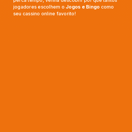
perca tempo, venha descobrir por que tantos
jogadores escolhem o
Jogos e Bingo
como
seu cassino online favorito!
Últimas promoções
Bônus de Boas-Vindas de
100% até R$1000 na VBET