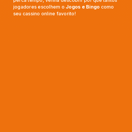
perca tempo, venha descobrir por que tantos
jogadores escolhem o
Jogos e Bingo
como
seu cassino online favorito!
Últimas promoções
Bônus de Boas-Vindas de
100% até R$1000 na VBET