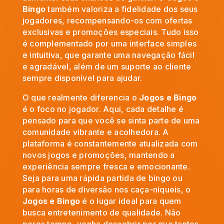
Bingo
também valoriza a fidelidade dos seus
jogadores, recompensando-os com ofertas
exclusivas e promoções especiais. Tudo isso
é complementado por uma interface simples
e intuitiva, que garante uma navegação fácil
e agradável, além de um suporte ao cliente
sempre disponível para ajudar.
O que realmente diferencia o
Jogos e Bingo
é o foco no jogador. Aqui, cada detalhe é
pensado para que você se sinta parte de uma
comunidade vibrante e acolhedora. A
plataforma é constantemente atualizada com
novos jogos e promoções, mantendo a
experiência sempre fresca e emocionante.
Seja para uma rápida partida de bingo ou
para horas de diversão nos caça-níqueis, o
Jogos e Bingo
é o lugar ideal para quem
busca entretenimento de qualidade. Não