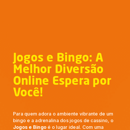
Mais jogos aqui
Jogos e Bingo: A
Melhor Diversão
Online Espera por
Você!
Para quem adora o ambiente vibrante de um
bingo e a adrenalina dos jogos de cassino, o
Jogos e Bingo
é o lugar ideal. Com uma