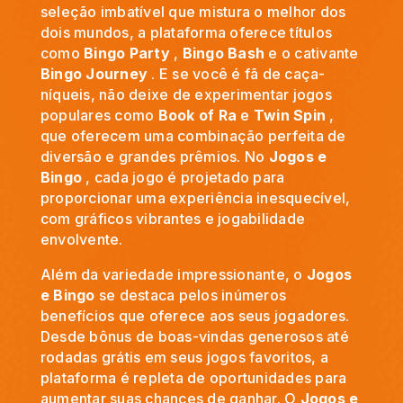
seleção imbatível que mistura o melhor dos
dois mundos, a plataforma oferece títulos
como
Bingo Party
,
Bingo Bash
e o cativante
Bingo Journey
. E se você é fã de caça-
níqueis, não deixe de experimentar jogos
populares como
Book of Ra
e
Twin Spin
,
que oferecem uma combinação perfeita de
diversão e grandes prêmios. No
Jogos e
Bingo
, cada jogo é projetado para
proporcionar uma experiência inesquecível,
com gráficos vibrantes e jogabilidade
envolvente.
Além da variedade impressionante, o
Jogos
e Bingo
se destaca pelos inúmeros
benefícios que oferece aos seus jogadores.
Desde bônus de boas-vindas generosos até
rodadas grátis em seus jogos favoritos, a
plataforma é repleta de oportunidades para
aumentar suas chances de ganhar. O
Jogos e