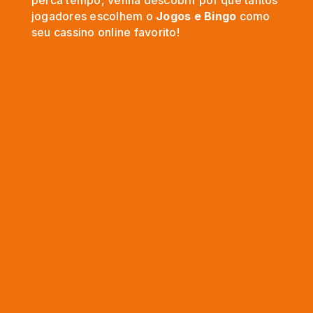
perca tempo, venha descobrir por que tantos
jogadores escolhem o
Jogos e Bingo
como
seu cassino online favorito!
Últimas promoções
Bônus de Boas-Vindas de
100% até R$1000 na VBET