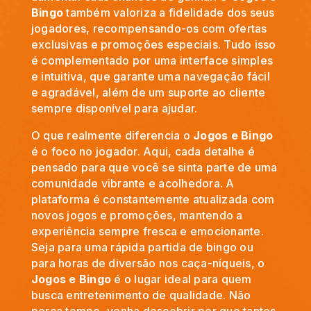
Bingo
também valoriza a fidelidade dos seus
jogadores, recompensando-os com ofertas
exclusivas e promoções especiais. Tudo isso
é complementado por uma interface simples
e intuitiva, que garante uma navegação fácil
e agradável, além de um suporte ao cliente
sempre disponível para ajudar.
O que realmente diferencia o
Jogos e Bingo
é o foco no jogador. Aqui, cada detalhe é
pensado para que você se sinta parte de uma
comunidade vibrante e acolhedora. A
plataforma é constantemente atualizada com
novos jogos e promoções, mantendo a
experiência sempre fresca e emocionante.
Seja para uma rápida partida de bingo ou
para horas de diversão nos caça-níqueis, o
Jogos e Bingo
é o lugar ideal para quem
busca entretenimento de qualidade. Não