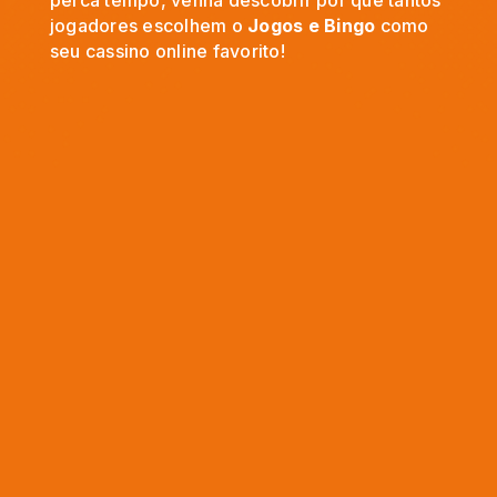
perca tempo, venha descobrir por que tantos
jogadores escolhem o
Jogos e Bingo
como
seu cassino online favorito!
Últimas promoções
Bônus de Boas-Vindas de
100% até R$1000 na VBET