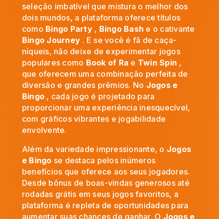
seleção imbatível que mistura o melhor dos
dois mundos, a plataforma oferece títulos
como
Bingo Party
,
Bingo Bash
e o cativante
Bingo Journey
. E se você é fã de caça-
níqueis, não deixe de experimentar jogos
populares como
Book of Ra
e
Twin Spin
,
que oferecem uma combinação perfeita de
diversão e grandes prêmios. No
Jogos e
Bingo
, cada jogo é projetado para
proporcionar uma experiência inesquecível,
com gráficos vibrantes e jogabilidade
envolvente.
Além da variedade impressionante, o
Jogos
e Bingo
se destaca pelos inúmeros
benefícios que oferece aos seus jogadores.
Desde bônus de boas-vindas generosos até
rodadas grátis em seus jogos favoritos, a
plataforma é repleta de oportunidades para
aumentar suas chances de ganhar. O
Jogos e