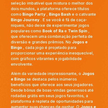
seleção imbatível que mistura o melhor dos
dois mundos, a plataforma oferece títulos
como
Bingo Party
,
Bingo Bash
e o cativante
Bingo Journey
. E se você é fã de caça-
níqueis, não deixe de experimentar jogos
populares como
Book of Ra
e
Twin Spin
,
que oferecem uma combinação perfeita de
diversão e grandes prêmios. No
Jogos e
Bingo
, cada jogo é projetado para
proporcionar uma experiência inesquecível,
com gráficos vibrantes e jogabilidade
envolvente.
Além da variedade impressionante, o
Jogos
e Bingo
se destaca pelos inúmeros
benefícios que oferece aos seus jogadores.
Desde bônus de boas-vindas generosos até
rodadas grátis em seus jogos favoritos, a
plataforma é repleta de oportunidades para
aumentar suas chances de ganhar. O
Jogos e