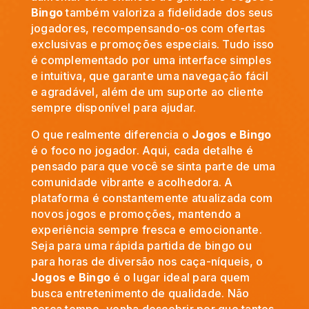
Bingo
também valoriza a fidelidade dos seus
jogadores, recompensando-os com ofertas
exclusivas e promoções especiais. Tudo isso
é complementado por uma interface simples
e intuitiva, que garante uma navegação fácil
e agradável, além de um suporte ao cliente
sempre disponível para ajudar.
O que realmente diferencia o
Jogos e Bingo
é o foco no jogador. Aqui, cada detalhe é
pensado para que você se sinta parte de uma
comunidade vibrante e acolhedora. A
plataforma é constantemente atualizada com
novos jogos e promoções, mantendo a
experiência sempre fresca e emocionante.
Seja para uma rápida partida de bingo ou
para horas de diversão nos caça-níqueis, o
Jogos e Bingo
é o lugar ideal para quem
busca entretenimento de qualidade. Não