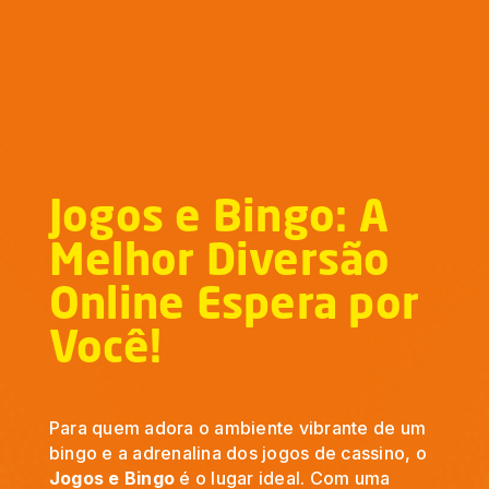
Mais jogos aqui
Jogos e Bingo: A
Melhor Diversão
Online Espera por
Você!
Para quem adora o ambiente vibrante de um
bingo e a adrenalina dos jogos de cassino, o
Jogos e Bingo
é o lugar ideal. Com uma